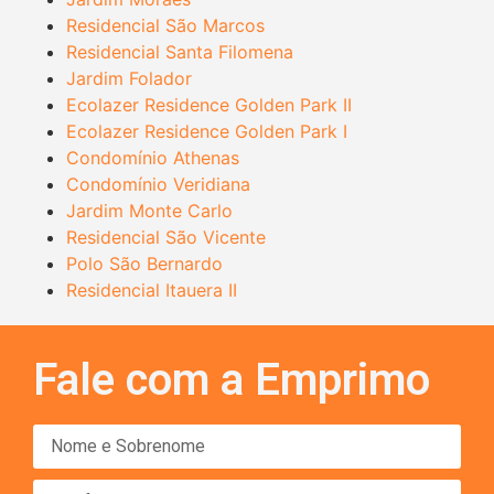
Residencial São Marcos
Residencial Santa Filomena
Jardim Folador
Ecolazer Residence Golden Park II
Ecolazer Residence Golden Park I
Condomínio Athenas
Condomínio Veridiana
Jardim Monte Carlo
Residencial São Vicente
Polo São Bernardo
Residencial Itauera II
Fale com a Emprimo